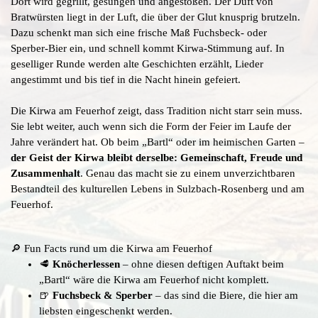
Dort wird gegrillt, gesungen und angestoßen. Der Duft von
Bratwürsten liegt in der Luft, die über der Glut knusprig brutzeln.
Dazu schenkt man sich eine frische Maß Fuchsbeck- oder
Sperber-Bier ein, und schnell kommt Kirwa-Stimmung auf. In
geselliger Runde werden alte Geschichten erzählt, Lieder
angestimmt und bis tief in die Nacht hinein gefeiert.
Die Kirwa am Feuerhof zeigt, dass Tradition nicht starr sein muss.
Sie lebt weiter, auch wenn sich die Form der Feier im Laufe der
Jahre verändert hat. Ob beim „Bartl“ oder im heimischen Garten –
der Geist der Kirwa bleibt derselbe: Gemeinschaft, Freude und
Zusammenhalt
. Genau das macht sie zu einem unverzichtbaren
Bestandteil des kulturellen Lebens in Sulzbach-Rosenberg und am
Feuerhof.
🔎 Fun Facts rund um die Kirwa am Feuerhof
🥩
Knöcherlessen
– ohne diesen deftigen Auftakt beim
„Bartl“ wäre die Kirwa am Feuerhof nicht komplett.
🍺
Fuchsbeck & Sperber
– das sind die Biere, die hier am
liebsten eingeschenkt werden.