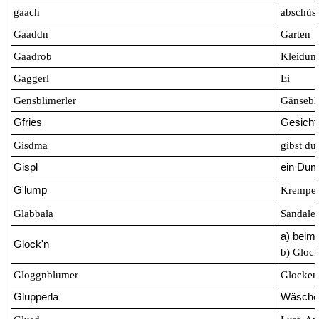
gaach
abschüssi
Gaaddn
Garten
Gaadrob
Kleidun
Gaggerl
Ei
Gensblimerler
Gänseb
Gfries
Gesicht 
Gisdma
gibst du
Gispl
ein Du
G'lump
Krempel
Glabbala
Sandale
a) beim
Glock'n
b) Gloc
Gloggnblumer
Glocken
Glupperla
Wäsche