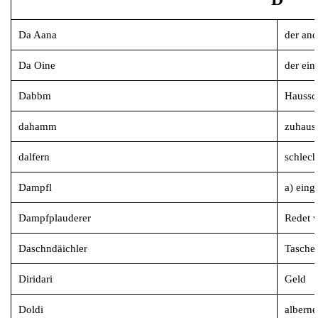
Da Aana
der and
Da Oine
der ein
Dabbm
Haussc
dahamm
zuhaus
dalfern
schlech
Dampfl
a) eing
Dampfplauderer
Redet v
Daschndäichler
Tasche
Diridari
Geld
Doldi
alberne