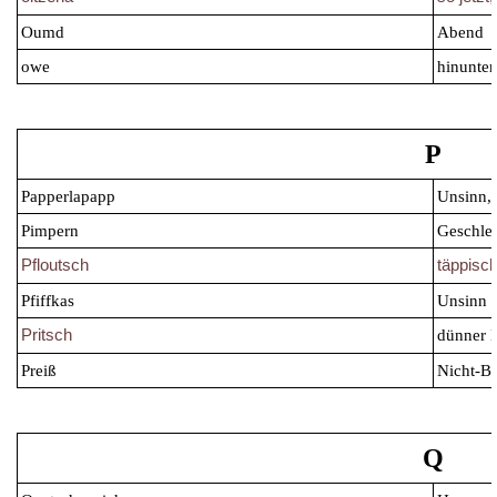
Oumd
Abend
owe
hinunter
P
Papperlapapp
Unsinn,
Pimpern
Geschle
Pfloutsch
täppisc
Pfiffkas
Unsinn
Pritsch
dünner 
Preiß
Nicht-B
Q