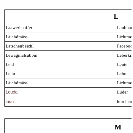
L
Laawerhaaffer
Laubhau
Läichdmäss
Lichtme
Lätschenbëichl
Faceboo
Lewagnialsubbm
Leberkn
Leid
Leute
Lettn
Lehm
Läichdmäss
Lichtme
Louda
Luder
lusn
horchen
M