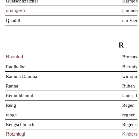
Quetschnzaicher
Harmonik
quängern
jammer
Quaddl
ein Viert
R
Raanferl
Brotansc
Radlhalbe
Biermis
Ramma Damma
wir räum
Ranna
Rüben
Remmidemmi
lautes, 
Reng
Regen
renga
regnen
Rengschbuach
Regensb
Rotzniegl
Kinders