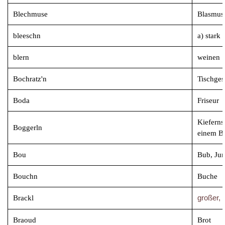
Blechmuse
Blasmus
bleeschn
a) stark
blern
weinen
Bochratz'n
Tischges
Boda
Friseur
Kieferns
Boggerln
einem Br
Bou
Bub, Ju
Bouchn
Buche
Brackl
großer, r
Braoud
Brot