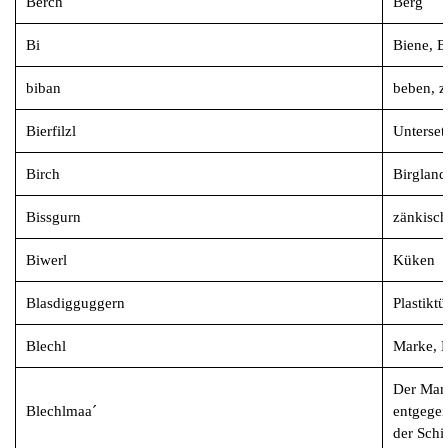
Berch
Berg
Bi
Biene, B
biban
beben, zi
Bierfilzl
Unterset
Birch
Birgland
Bissgurn
zänkisch
Biwerl
Küken
Blasdigguggern
Plastiktü
Blechl
Marke, 
Der Mann
Blechlmaa´
entgege
der Schi