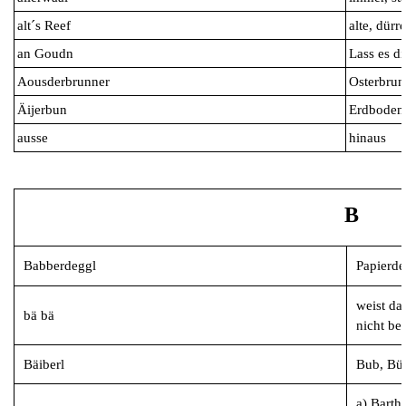
alt´s Reef
alte, dürr
an Goudn
Lass es d
Aousderbrunner
Osterbru
Äijerbun
Erdboden
ausse
hinaus
B
Babberdeggl
Papierde
weist da
bä bä
nicht be
Bäiberl
Bub, Bü
a) Barth