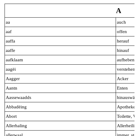
A
aa
auch
aaf
offen
aaffa
herauf
aaffe
hinauf
aafklaam
aufheben
aagëi
verstehen
Aagger
Acker
Aantn
Enten
Aassewaadds
hinauswär
Abbadëing
Apotheke
Abort
Toilette,
Allerhaling
Allerheili
allerwaal
immer, st