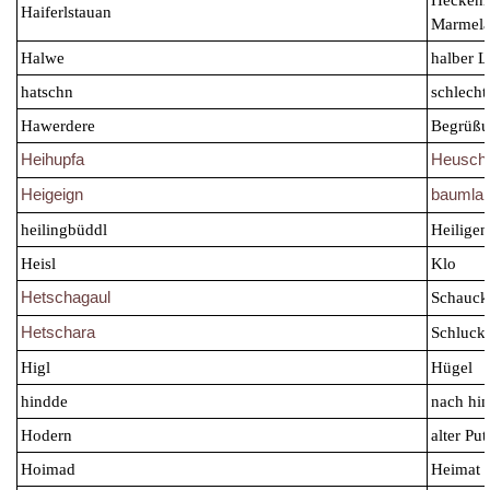
Heckenr
Haiferlstauan
Marmela
Halwe
halber Li
hatschn
schlecht
Hawerdere
Begrüßu
Heihupfa
Heusch
Heigeign
baumla
heilingbüddl
Heiligen
Heisl
Klo
Hetschagaul
Schauck
Hetschara
Schluck
Higl
Hügel
hindde
nach hin
Hodern
alter Pu
Hoimad
Heimat