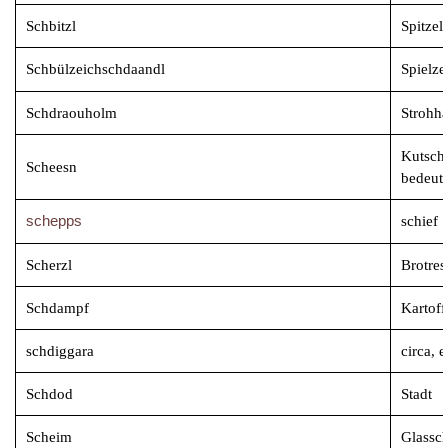
Schbitzl
Spitzel,
Schbülzeichschdaandl
Spielze
Schdraouholm
Strohh
Kutsche
Scheesn
bedeut
schepps
schief
Scherzl
Brotres
Schdampf
Kartoff
schdiggara
circa, 
Schdod
Stadt
Scheim
Glassc