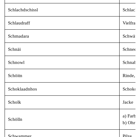
Schlachdschissl
Schlach
Schlaudraff
Vielfra
Schmadara
Schwät
Schnäi
Schnee
Schnowl
Schnab
Schöitn
Rinde,
Schoklaadnhos
Schoko
Scholk
Jacke
a) Farb
Schölln
b) Ohrf
Schwammer
Pilze