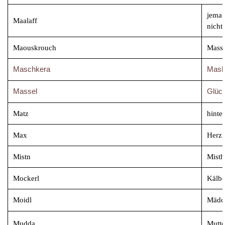
jeman
Maalaff
nicht
Maouskrouch
Mass
Maschkera
Maski
Massel
Glüc
Matz
hinte
Max
Herz
Mistn
Mi
Mockerl
Kälb
Moidl
Mädc
Mudda
Mutte