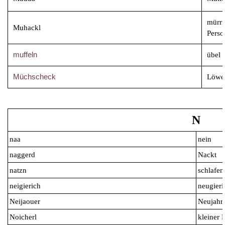
mürri
Muhackl
Perso
muffeln
übel 
Müchscheck
Löwe
N
naa
nein
naggerd
Nackt
natzn
schlafe
neigierich
neugieri
Neijaouer
Neujahr
Noicherl
kleiner 