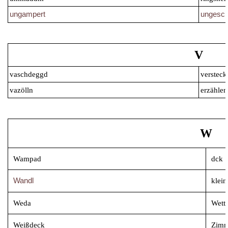
ungampert
ungeschi
V
vaschdeggd
versteck
vazölln
erzählen
W
Wampad
dck
Wandl
klei
Weda
Wett
Weißdeck
Zimm