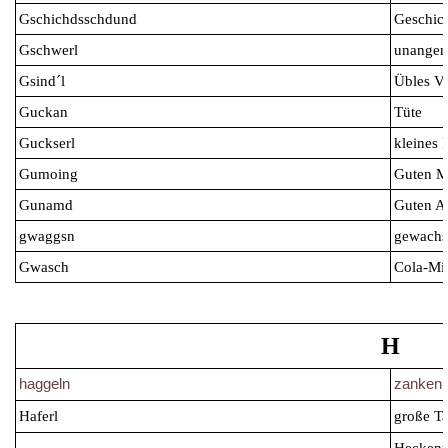
Gschichdsschdund
Geschic
Gschwerl
unangen
Gsind´l
Übles V
Guckan
Tüte
Guckserl
kleines 
Gumoing
Guten M
Gunamd
Guten A
gwaggsn
gewachs
Gwasch
Cola-Mi
H
haggeln
zanken,
Haferl
große Ta