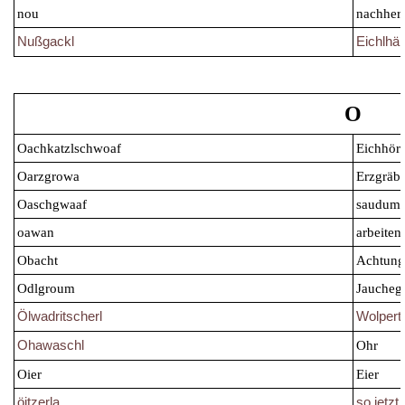
nou
nachher
Nußgackl
Eichlhä
O
Oachkatzlschwoaf
Eichhör
Oarzgrowa
Erzgräb
Oaschgwaaf
saud
oawan
arbeiten
Obacht
Achtung
Odlgroum
Jau
Ölwadritscherl
Wolperti
Ohawaschl
Ohr
Oier
Eier
öitzerla
so jetzt