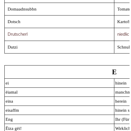
Domaadnsubbn
Tomate
Dotsch
Kartoff
Drutscherl
niedli
Dutzi
Schnull
E
ei
hinein
ëiamal
manchm
eina
herein
eisaffm
hinein s
Eng
Ihr (Für
Ëiza gëi!
Wirklich