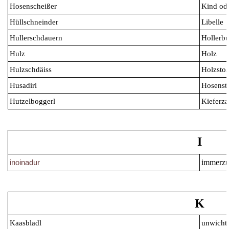
Hosenscheißer
Kind od
Hüllschneinder
Libelle
Hullerschdauern
Hollerb
Hulz
Holz
Hulzschdäiss
Holzsto
Husadirl
Hosensta
Hutzelboggerl
Kieferza
I
immerz
inoinadur
K
Kaasbladl
unwichti