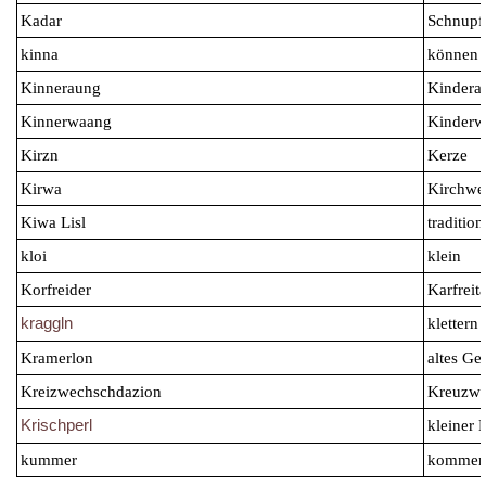
Kadar
Schnupf
kinna
können
Kinneraung
Kindera
Kinnerwaang
Kinderw
Kirzn
Kerze
Kirwa
Kirchwe
Kiwa Lisl
tradition
kloi
klein
Korfreider
Karfreit
kraggln
klettern
Kramerlon
altes Ge
Kreizwechschdazion
Kreuzwe
Krischperl
kleiner 
kummer
komme