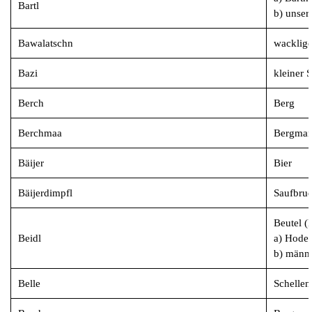
Bartl
b) unser
Bawalatschn
wacklige
Bazi
kleiner 
Berch
Berg
Berchmaa
Bergma
Bäijer
Bier
Bäijerdimpfl
Saufbru
Beutel (
Beidl
a) Hode
b) männl
Belle
Schellen