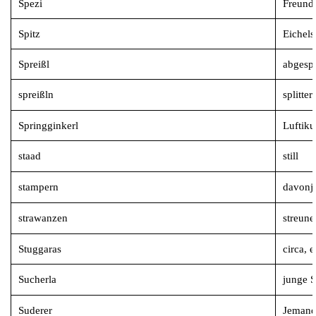
Spezi
Freund
Spitz
Eichels
Spreißl
abgespa
spreißln
splitter
Springginkerl
Luftiku
staad
still
stampern
davonj
strawanzen
streun
Stuggaras
circa, 
Sucherla
junge 
Suderer
Jemand,