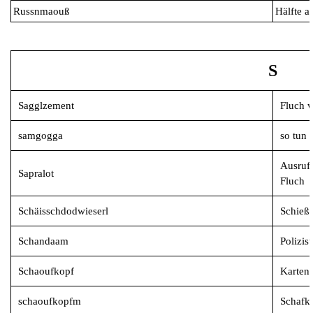
Russnmaouß
Hälfte a
S
Sagglzement
Fluch w
samgogga
so tun 
Ausruf
Sapralot
Fluch
Schäisschdodwieserl
Schießs
Schandaam
Polizist
Schaoufkopf
Kartens
schaoufkopfm
Schafko