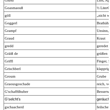
Glusd
Lust, Ap
Goasmaouß
½ LiterC
göll
„nicht w
Goggerl
Brath
Grampf
Unsinn,
Graud
Kraut
gredd
geredet
Gräiß de
grüßen
Griffl
Finger, 
Grischberl
klapprig
Groum
Grube
Graousgoschade
reich, 
G'schafftlhuber
Besserwi
G'selcht's
geräuch
gschaacherd
feilsche