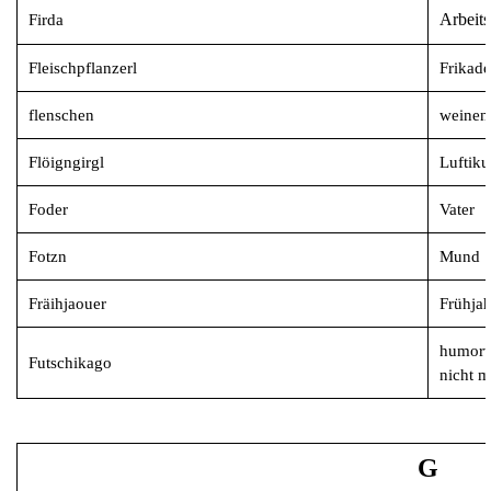
Arbeits
Firda
Fleischpflanzerl
Frikade
flenschen
weinen
Flöigngirgl
Luftiku
Foder
Vater
Fotzn
Mund
Fräihjaouer
Frühjah
humorvo
Futschikago
nicht m
G