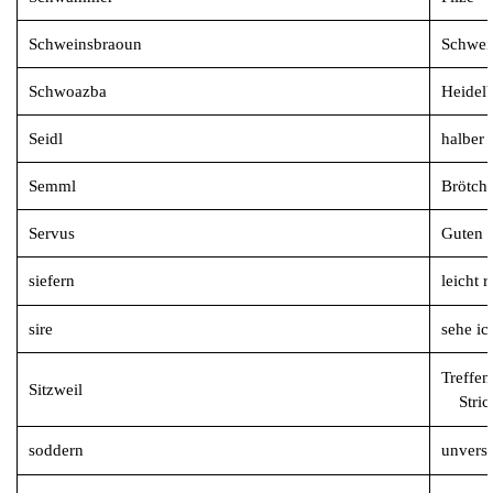
Schweinsbraoun
Schwei
Schwoazba
Heidel
Seidl
halb
Semml
Brötch
Servus
Guten 
siefern
leicht 
sire
sehe ic
Treffen
Sitzweil
Strick
soddern
unvers