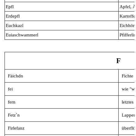
Epfl
Apfel, Ä
Erdepfl
Kartoffe
Euchkazl
Eichhör
Euiaschwammerl
Pfifferli
F
Fäichdn
Fichte
fei
wie "wi
fern
letztes 
Fetz´n
Lappen,
Firlefanz
überflü