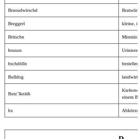
Braoudwirschd
Bratwürs
Breggerl
kleine, i
Britschn
Miststüc
brunzn
Uriniere
bschdölln
bestellen
Bulldog
landwirt
Kieferns
Butz´lkeäih
einem Br
bx
Abkürzun
D