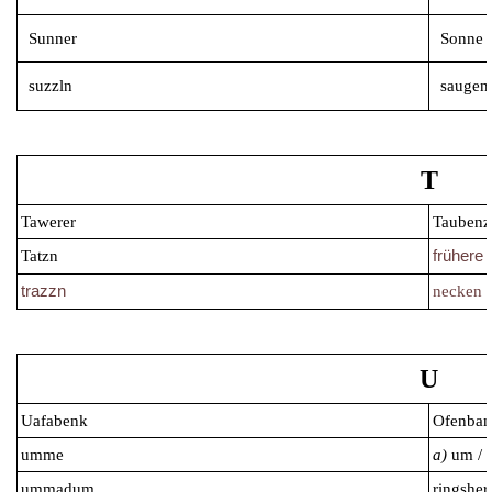
Sunner
Sonne
suzzln
saugen
T
Tawerer
Taubenz
Tatzn
frühere 
trazzn
necken
U
Uafabenk
Ofenba
umme
a)
um /
ummadum
ringshe