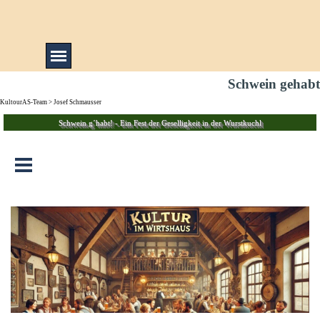
Direkt zum Seiteninhalt
Menü überspringen
Schwein gehabt
KultourAS-Team
>
Josef Schmausser
Schwein g´habt! - Ein Fest der Geselligkeit in der Wurstkuchl
Menü überspringen