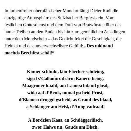
In farbenfroher oberpfälzischer Mundart fängt Dieter Radl die
einzigartige Atmosphäre des Sulzbacher Bergfests ein. Vom
festlichen Gottesdienst und dem Duft von Bratwürsten über das
bunte Treiben an den Buden bis hin zum gemütlichen Ausklingen
unter dem Mondschein – das Gedicht feiert die Geselligkeit, die
Heimat und das unverwechselbare Gefühl:
„Des midnand
machds Berchfest schäi!“
Kinner schbüln, läin Fliecher schdeing,
sigsd s’Gallmünz drärm Bauern heing,
Maagroner kaafd, am Laousschdand glosd,
wida aaf d’Benk, numal gscheid Prost,
d’Blaousn druggd gscheid, as Graud des blaad,
a Schlanger am Heisl, d’Aung vadraad!
A Bordzion Kaas, an Schdäggerlfisch,
zwor Halwe nu, Gaude am Disch,