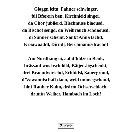
Gloggn leitn, Fahner schwinger,
fül Bforern ben, Kirchnleid singer,
da Chor jublierd, Blechmuse blaousd,
da Bischof sengd, da Weihrauch schdaousd,
di Sunner scheint, Sankt Anna lachd,
Kraawaaddl, Dirndl, Berchmannsdrachd!
Am Nordhang oi, aaf d’hülzern Benk,
brässant wos bschdöld, Bäijer äigschenkt,
drei Braoudwirschd, Schbidsl, Sauergraud,
d’Vawanntschaft daou, weid ummegschaud,
hint Rauher Kulm, drärm Ochserschloch,
druntn Weiher, Hambach im Loch!
Zurück