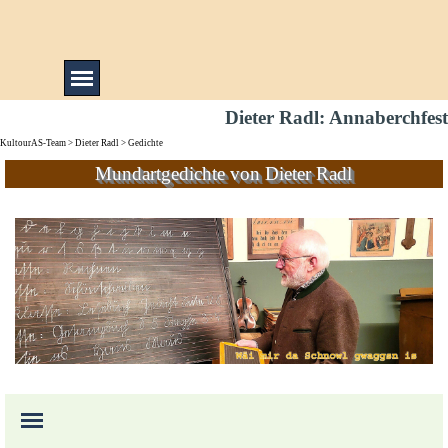
Direkt zum Seiteninhalt
Menü überspringen
Dieter Radl: Annaberchfest
KultourAS-Team
>
Dieter Radl
> Gedichte
Mundartgedichte von Dieter Radl