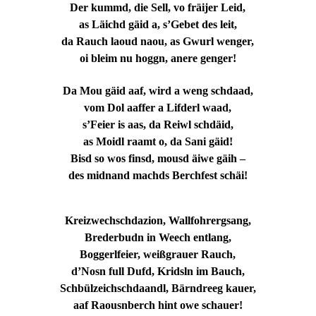
Der kummd, die Sell, vo fräijer Leid,
as Läichd gäid a, s’Gebet des leit,
da Rauch laoud naou, as Gwurl wenger,
oi bleim nu hoggn, anere genger!
Da Mou gäid aaf, wird a weng schdaad,
vom Dol aaffer a Lifderl waad,
s’Feier is aas, da Reiwl schdäid,
as Moidl raamt o, da Sani gäid!
Bisd so wos finsd, mousd äiwe gäih –
des midnand machds Berchfest schäi!
Kreizwechschdazion, Wallfohrergsang,
Brederbudn in Weech entlang,
Boggerlfeier, weißgrauer Rauch,
d’Nosn full Dufd, Kridsln im Bauch,
Schbülzeichschdaandl, Bärndreeg kauer,
aaf Raousnberch hint owe schauer!