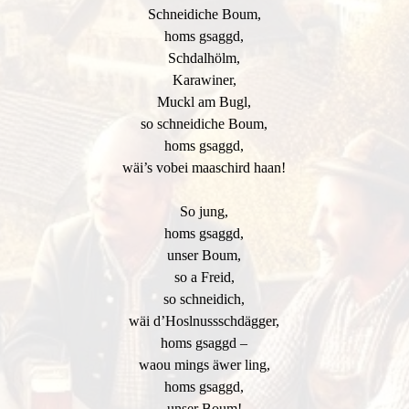
Schneidiche Boum,
homs gsaggd,
Schdalhölm,
Karawiner,
Muckl am Bugl,
so schneidiche Boum,
homs gsaggd,
wäi’s vobei maaschird haan!
So jung,
homs gsaggd,
unser Boum,
so a Freid,
so schneidich,
wäi d’Hoslnussschdägger,
homs gsaggd –
waou mings äwer ling,
homs gsaggd,
unser Boum!